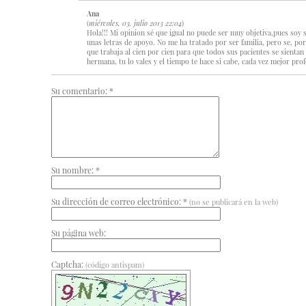
Ana
(
miércoles, 03. julio 2013 22:04
)
Hola!!! Mi opinion sé que igual no puede ser muy objetiva,pues soy 
unas letras de apoyo. No me ha tratado por ser familia, pero se, po
que trabaja al cien por cien para que todos sus pacientes se sienta
hermana, tu lo vales y el tiempo te hace si cabe, cada vez mejor prof
Su comentario: *
Su nombre: *
Su dirección de correo electrónico: *
(no se publicará en la web)
Su página web:
Captcha:
(código antispam)