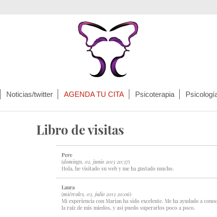
Noticias/twitter
AGENDA TU CITA
Psicoterapia
Psicología 
Libro de visitas
Pere
(
domingo, 02. junio 2013 20:37
)
Hola, he visitado su web y me ha gustado mucho.
Laura
(
miércoles, 03. julio 2013 20:06
)
Mi experiencia con Marian ha sido excelente. Me ha ayudado a cono
la raíz de mis miedos, y así puedo superarlos poco a poco.