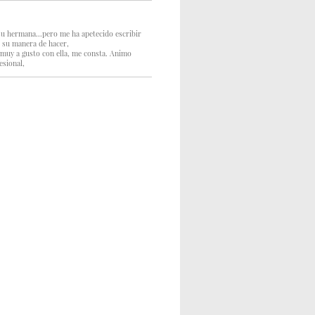
su hermana...pero me ha apetecido escribir
r su manera de hacer,
n muy a gusto con ella, me consta. Animo
esional,